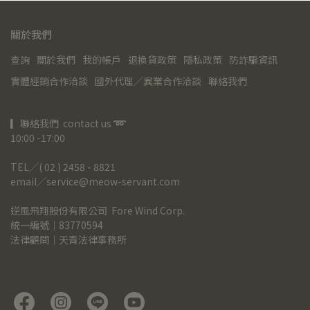
關於我們
查詢
關於我們
我的帳戶
退換貨政策
隱私政策
防詐騙資訊
實體經銷合作洽談
國外代理／異業合作洽談
聯絡我們
▎聯絡我們  contact us 
➿
10:00 -17:00
TEL╱( 02 ) 2458 - 8821
email╱service@meow-servant.com
逆風飛翔股份有限公司  Fore Wind Corp.
統一編號｜83770594
法律顧問｜天青法律事務所