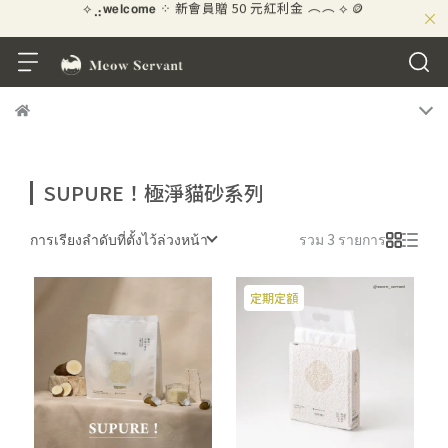
×
\ ★☆ 好評募集中！賺 10 元紅利金 ☆★ /
SUPURE！極淨貓砂系列
การเรียงลำดับที่ตั้งไว้ล่วงหน้า
รวม 3 รายการ
定期定額