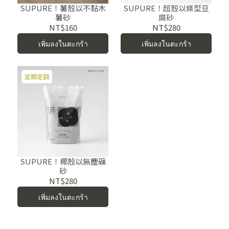
SUPURE！薯殼以不黏木
SUPURE！超殼以條型豆
薯砂
腐砂
NT$160
NT$280
เพิ่มลงในตะกร้า
เพิ่มลงในตะกร้า
定期定額
SUPURE！椰殼以無塵礦
砂
NT$280
เพิ่มลงในตะกร้า