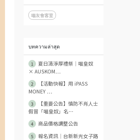
喵友會客室
บทความล่าสุด
夏日清淨厚禮祭｜喵皇奴
1
× AUSKOM⋯
【活動快報】用 iPASS
2
MONEY ⋯
【重要公告】慎防不肖人士
3
假冒「喵皇奴」名⋯
商品價格調整公告
4
報名資訊｜台新新光女子路
5