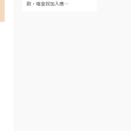
跑，喵皇奴加入應⋯