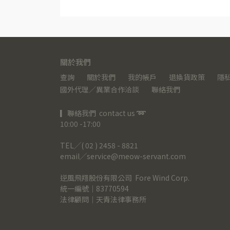
關於我們
查詢
關於我們
我的帳戶
退換貨政策
隱
國外代理／異業合作洽談
聯絡我們
▎聯絡我們  contact us 
➿
10:00 -17:00
TEL╱( 02 ) 2458 - 8821
email╱service@meow-servant.com
逆風飛翔股份有限公司  Fore Wind Corp.
統一編號｜83770594
法律顧問｜天青法律事務所