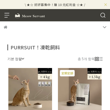
×
\ ★☆ 好評募集中！賺 10 元紅利金 ☆★ /
⟡⣠𝘄𝗲𝗹𝗰𝗼𝗺𝗲 ⁘ 新會員贈 50 元紅利金
⟡ 🪙
\ ★☆ 好評募集中！賺 10 元紅利金 ☆★ /
PURRSUIT！凍乾飼料
기본 정렬
총 5개 항목
定期定額