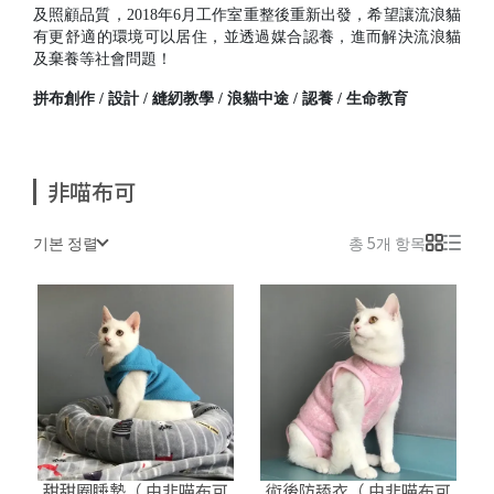
及照顧品質，2018年6月工作室重整後重新出發，希望讓流浪貓
有更舒適的環境可以居住，並透過媒合認養，進而解決流浪貓
及棄養等社會問題！
拼布創作 / 設計 / 縫紉教學 / 浪貓中途 / 認養 / 生命教育
非喵布可
기본 정렬
총 5개 항목
甜甜圈睡墊（ 由非喵布可
術後防舔衣（ 由非喵布可