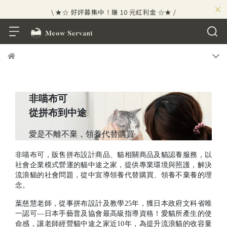
×
\ ★☆ 好評募集中！賺 10 元紅利金 ☆★ /
⟡⣠𝘄𝗲𝗹𝗰𝗼𝗺𝗲 ⁘ 新會員贈 50 元紅利金
⟡ 🪙
\ ★☆ 好評募集中！賺 10 元紅利金 ☆★ /
非喵布可
從拼布到中途
愛是不離不棄，領養代替購買
非喵布可，販售拼布設計商品、貓相關商品及貓認養服務，以
社會企業模式營運的貓中途之家，提供專業環境與照護，解決
流浪貓的社會問題，從中宣導領養代替購買、領養不棄養的理
念。
葉慈慧老師，從事拼布設計及教學25年，獲日本政府文科省唯
一認可—日本手藝普及協會最高級指導資格！愛貓所產生的使
命感，讓老師經營貓中途之家近10年，為提升流浪貓的收容量