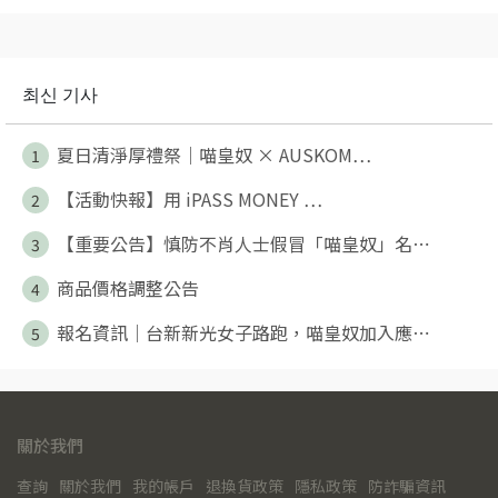
최신 기사
夏日清淨厚禮祭｜喵皇奴 × AUSKOM⋯
1
【活動快報】用 iPASS MONEY ⋯
2
【重要公告】慎防不肖人士假冒「喵皇奴」名⋯
3
商品價格調整公告
4
報名資訊｜台新新光女子路跑，喵皇奴加入應⋯
5
關於我們
查詢
關於我們
我的帳戶
退換貨政策
隱私政策
防詐騙資訊