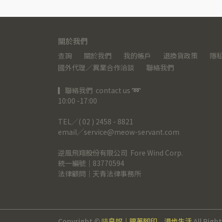
關於我們
查詢
關於我們
我的帳戶
退換貨政策
隱
國外代理／異業合作洽談
聯絡我們
▎聯絡我們  contact us 
➿
10:00 -17:00
TEL╱( 02 ) 2458 - 8821
email╱service@meow-servant.com
逆風飛翔股份有限公司  Fore Wind Corp.
統一編號｜83770594
法律顧問｜天青法律事務所
Copyright ©
喵皇奴｜跟著腳印，漫步生活
All Righ