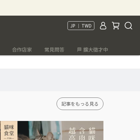
JP ｜ TWD
合作店家
常見問答
🏁 擴大徵才中
記事をもっる見る