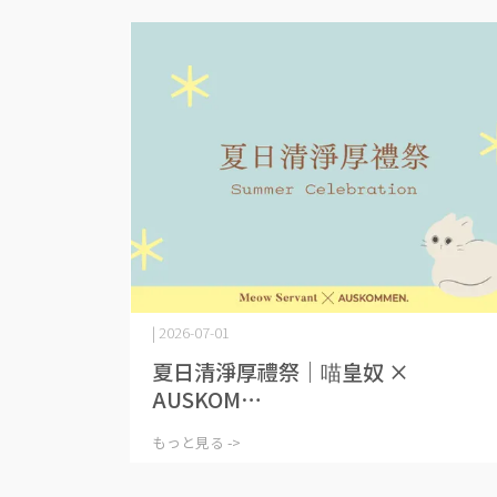
| 2026-07-01
夏日清淨厚禮祭｜喵皇奴 ×
AUSKOM⋯
もっと見る ->