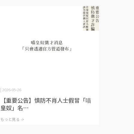
| 2026-05-26
【重要公告】慎防不肖人士假冒「喵
皇奴」名⋯
もっと見る ->