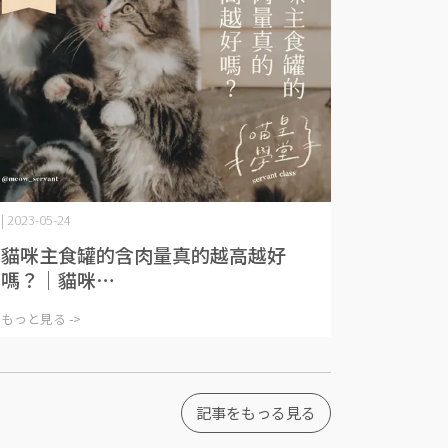
| 2023-05-24
貓咪主食罐的含肉量真的越高越好
嗎？｜貓咪⋯
もっと見る ->
記事をもっる見る