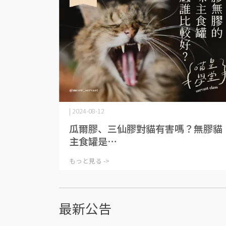
| 2024-08-12
瓜爾膠、三仙膠對貓有害嗎？無膠貓
主食罐是⋯
もっと見る ->
最新公告