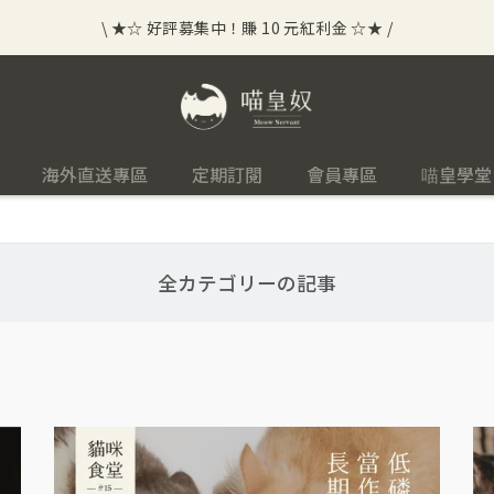
\ ★☆ 好評募集中！賺 10 元紅利金 ☆★ /
⟡⣠𝘄𝗲𝗹𝗰𝗼𝗺𝗲 ⁘ 新會員贈 50 元紅利金
⟡ 🪙
\ ★☆ 好評募集中！賺 10 元紅利金 ☆★ /
海外直送專區
定期訂閱
會員專區
喵皇學堂
全カテゴリーの記事