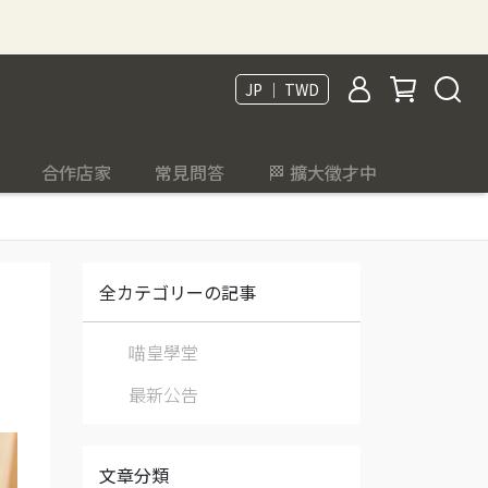
JP ｜ TWD
合作店家
常見問答
🏁 擴大徵才中
全カテゴリーの記事
喵皇學堂
最新公告
文章分類