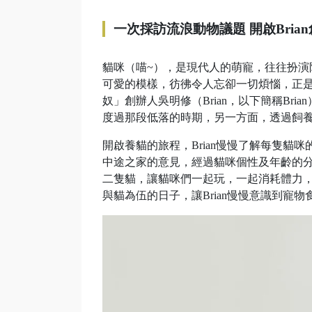
一次採訪流浪動物議題 開啟Bria
貓咪（喵~），是現代人的萌寵，往往扮
可愛的模樣，彷彿令人忘卻一切煩惱，正
奴」創辦人吳明修（Brian，以下簡稱Bri
度過那段低落的時期，另一方面，透過飼
開啟養貓的旅程，Brian慢慢了解每隻貓咪
中途之家的意見，經過貓咪個性及年齡的
二隻貓，讓貓咪們一起玩，一起消耗體力，
與貓為伍的日子，讓Brian慢慢意識到寵