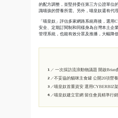
的配方調整，並堅持委任第三方公證單位
識喵孩的營養所需。另外，喵皇奴還有代
「喵皇奴」評估多家網路系統商後，選用CYB
安全、定期訂閱制和同樣身為台灣本土企業
管理系統，也能有效分眾及推播，大幅降
一次採訪流浪動物議題 開啟Bria
𝟭 ／
不妥協的貓咪主食罐 公開20項營
𝟮 ／
喵皇奴首重資安 選用CYBERBIZ
𝟯 ／
喵皇奴建立官網 留住會員精準行
𝟰 ／