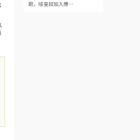
跑，喵皇奴加入應⋯
認
訊
員