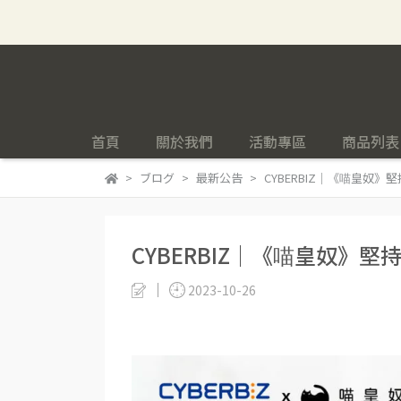
首頁
關於我們
活動專區
商品列表
ブログ
最新公告
CYBERBIZ｜《喵皇奴
CYBERBIZ｜《喵皇奴》
2023-10-26