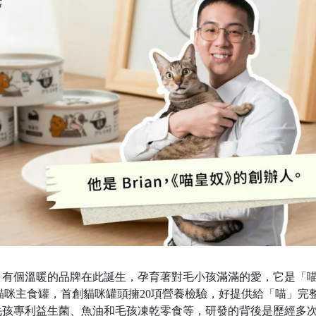
，有個溫暖的品牌在此誕生，孕育著對毛小孩滿滿的愛，它是「
的貓咪主食罐，首創貓咪罐頭擁20項營養檢驗，好提供給「喵」完
毛孩專利益生菌、魚油和毛孩凍乾零食等，研發的背後是歷經多