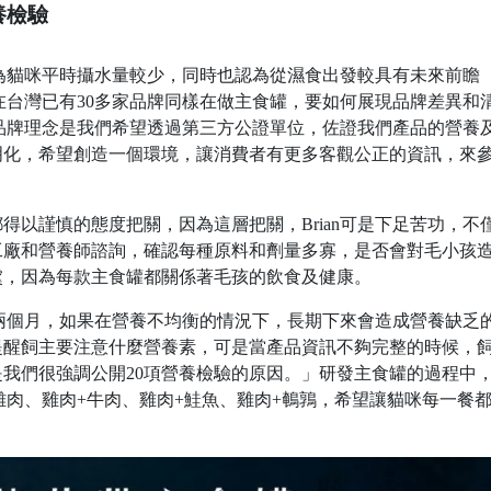
養檢驗
，因為貓咪平時攝水量較少，同時也認為從濕食出發較具有未來前瞻
當時在台灣已有30多家品牌同樣在做主食罐，要如何展現品牌差異和
奴的品牌理念是我們希望透過第三方公證單位，佐證我們產品的營養
明化，希望創造一個環境，讓消費者有更多客觀公正的資訊，來
得以謹慎的態度把關，因為這層把關，Brian可是下足苦功，不
工廠和營養師諮詢，確認每種原料和劑量多寡，是否會對毛小孩
虞，因為每款主食罐都關係著毛孩的飲食及健康。
一到兩個月，如果在營養不均衡的情況下，長期下來會造成營養缺乏
提醒飼主要注意什麼營養素，可是當產品資訊不夠完整的時候，
我們很強調公開20項營養檢驗的原因。」研發主食罐的過程中
純雞肉、雞肉+牛肉、雞肉+鮭魚、雞肉+鵪鶉，希望讓貓咪每一餐