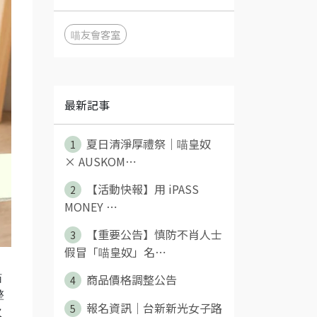
喵友會客室
最新記事
夏日清淨厚禮祭｜喵皇奴
1
× AUSKOM⋯
【活動快報】用 iPASS
2
MONEY ⋯
【重要公告】慎防不肖人士
3
假冒「喵皇奴」名⋯
商品價格調整公告
喵
4
整
報名資訊｜台新新光女子路
5
次