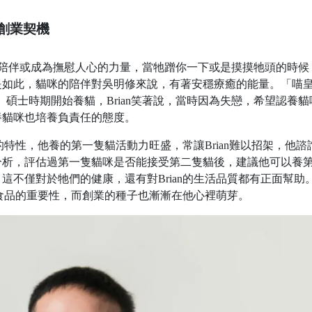
n創業契機
演陪伴或成為撫慰人心的力量，當牠蹭你一下或是摸摸牠頭的時候
是如此，貓咪的陪伴對吳明修來說，有著安穩療癒的能量。「喵
an）碩士時期開始養貓，Brian笑著說，當時因為失戀，希望認養貓
養貓咪也培養負責任的態度。
的特性，他養的第一隻貓活動力旺盛，常讓Brian難以招架，他諮
分析，評估過第一隻貓咪是否能接受第二隻貓後，建議他可以養
這不僅對於牠們的健康，還有對Brian的生活品質都有正面幫助
物食品的重要性，而創業的種子也漸漸在他心裡萌芽。