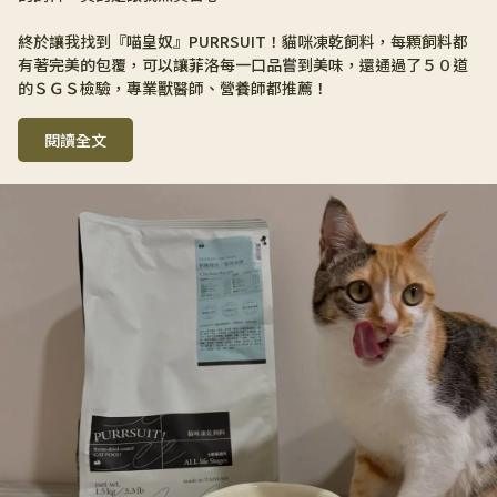
終於讓我找到『喵皇奴』PURRSUIT！貓咪凍乾飼料，每顆飼料都
有著完美的包覆，可以讓菲洛每一口品嘗到美味，還通過了５０道
的ＳＧＳ檢驗，專業獸醫師、營養師都推薦！
閱讀全文