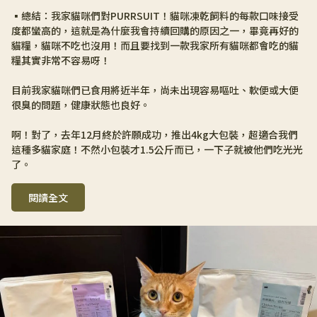
▪️總結：我家貓咪們對PURRSUIT！貓咪凍乾飼料的每款口味接受
度都蠻高的，這就是為什麼我會持續回購的原因之一，畢竟再好的
貓糧，貓咪不吃也沒用！而且要找到一款我家所有貓咪都會吃的貓
糧其實非常不容易呀！
目前我家貓咪們已食用將近半年，尚未出現容易嘔吐、軟便或大便
很臭的問題，健康狀態也良好。
啊！對了，去年12月終於許願成功，推出4kg大包裝，超適合我們
這種多貓家庭！不然小包裝才1.5公斤而已，一下子就被他們吃光光
了。
閱讀全文