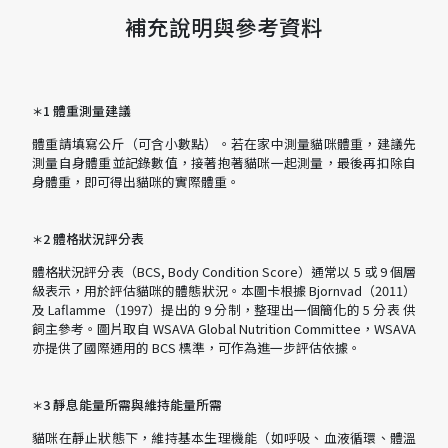
補充說明與參考資料
1 體重測量建議
＊
體重請填寫公斤（可含小數點）。若在家中測量貓咪體重，建議先
測量自身體重並記錄數值，接著抱著貓咪一起測量，最後再扣除自
身體重，即可得出貓咪的實際體重。
2 體格狀況評分表
＊
體格狀況評分表（BCS, Body Condition Score）通常以 5 或 9 個層
級表示，用於評估貓咪的體態狀況。本圖卡根據 Bjornvad（2011）
及 Laflamme（1997）提出的 9 分制，整理出一個簡化的 5 分表 供
飼主參考。圖片取自 WSAVA Global Nutrition Committee，WSAVA
亦提供了國際通用的 BCS 標準，可作為進一步評估依據。
3 靜息能量所需與維持能量所需
＊
貓咪在靜止狀態下，維持基本生理機能（如呼吸、血液循環、體溫