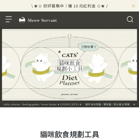
×
\ ★☆ 好評募集中！賺 10 元紅利金 ☆★ /
⟡⣠𝘄𝗲𝗹𝗰𝗼𝗺𝗲 ⁘ 新會員贈 50 元紅利金
⟡ 🪙
\ ★☆ 好評募集中！賺 10 元紅利金 ☆★ /
貓咪飲食規劃工具