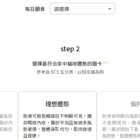
每日餵食
step 2
選擇最符合家中貓咪體態的圖卡
＊2
參考自 BCS 五分表，以短毛貓為例
理想體態
偏
量脂肪
肋骨可輕鬆觸摸但不明顯可見，腰
肋骨被明顯的脂肪
腹部內
部略微內收，腹部平坦且無過多脂
才能觸摸到，腰
較瘦但
肪累積，整體身形均勻，肌肉發達
顯，腹部開始下垂
且健康。
脂肪墊，整體體態