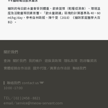
4 貓咪每日飲水需求
＊
貓咪的每日飲水量會受到體重、飲食習慣（乾糧或濕食）、環境溫
度及活動量等因素影響。「飲水量建議」區塊的計算基準為 40 ~ 60
ml/kg/day，參考自林政毅、陳千雯（2018）《貓咪家庭醫學大百
科》。
關於我們
查詢
關於我們
我的帳戶
退換貨政策
隱私政策
防詐騙資訊
實體經銷合作洽談
國外代理／異業合作洽談
聯絡我們
▎聯絡我們  contact us 
➿
10:00 -17:00
TEL╱( 02 ) 2458 - 8821
email╱service@meow-servant.com