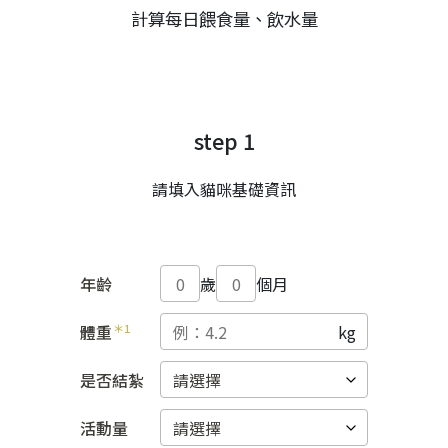
計算每日餵食量、飲水量
step 1
請填入貓咪基礎資訊
年齡
歲
個月
體重
＊1
是否結紮
活動量