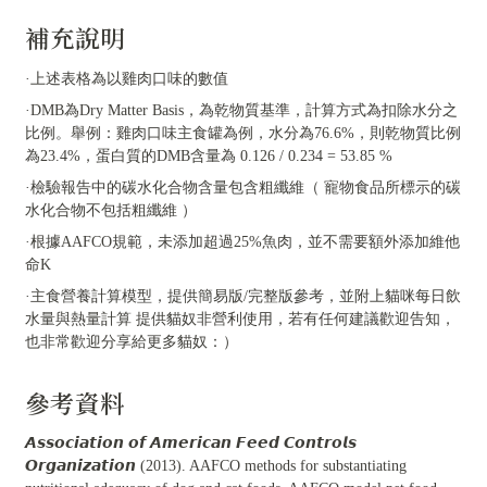
補充說明
·上述表格為以雞肉口味的數值
·DMB為Dry Matter Basis，為乾物質基準，計算方式為扣除水分之
比例。舉例：雞肉口味主食罐為例，水分為76.6%，則乾物質比例
為23.4%，蛋白質的DMB含量為 0.126 / 0.234 = 53.85 %
·檢驗報告中的碳水化合物含量包含粗纖維（ 寵物食品所標示的碳
水化合物不包括粗纖維 ）
·根據AAFCO規範，未添加超過25%魚肉，並不需要額外添加維他
命K
·主食營養計算模型，提供簡易版/完整版參考，並附上貓咪每日飲
水量與熱量計算 提供貓奴非營利使用，若有任何建議歡迎告知，
也非常歡迎分享給更多貓奴：）
參考資料
𝘼𝙨𝙨𝙤𝙘𝙞𝙖𝙩𝙞𝙤𝙣 𝙤𝙛 𝘼𝙢𝙚𝙧𝙞𝙘𝙖𝙣 𝙁𝙚𝙚𝙙 𝘾𝙤𝙣𝙩𝙧𝙤𝙡𝙨
𝙊𝙧𝙜𝙖𝙣𝙞𝙯𝙖𝙩𝙞𝙤𝙣 (2013). AAFCO methods for substantiating