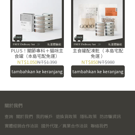
PLUS！關節專科＋貓咪主
主食罐配凍乾（ 本島宅配
食罐（本島宅配免運）
免運 ）
NT$1.050
NT$1.390
NT$850
NT$980
tambahkan ke keranjang
tambahkan ke keranjang
關於我們
查詢
關於我們
我的帳戶
退換貨政策
隱私政策
防詐騙資訊
實體經銷合作洽談
國外代理／異業合作洽談
聯絡我們