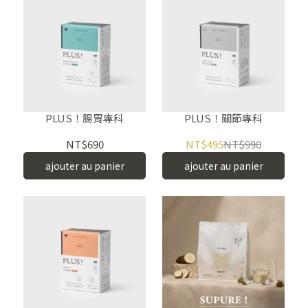
PLUS！腸胃專科
PLUS！關節專科
NT$690
NT$495
NT$990
ajouter au panier
ajouter au panier