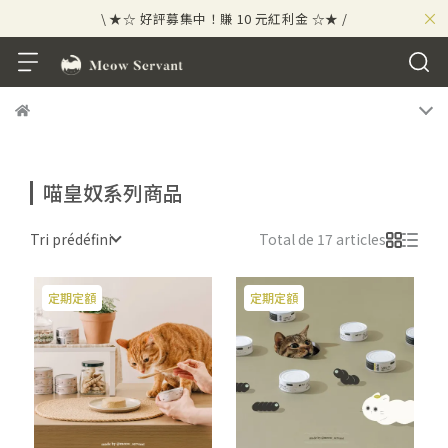
×
\ ★☆ 好評募集中！賺 10 元紅利金 ☆★ /
⟡⣠𝘄𝗲𝗹𝗰𝗼𝗺𝗲 ⁘ 新會員贈 50 元紅利金
⟡ 🪙
\ ★☆ 好評募集中！賺 10 元紅利金 ☆★ /
喵皇奴系列商品
Tri prédéfini
Total de 17 articles
定期定額
定期定額