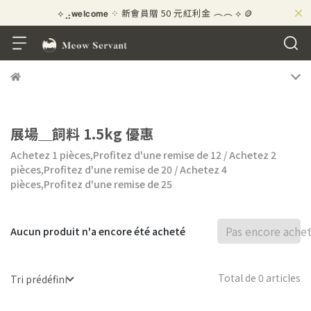
×
⟡⣠𝘄𝗲𝗹𝗰𝗼𝗺𝗲 ⁘ 新會員贈 50 元紅利金
⟡ 🪙
\ ★☆ 好評募集中！賺 10 元紅利金 ☆★ /
展場＿飼料 1.5kg 優惠
Achetez 1 pièces,
Profitez d'une remise de
12
/
Achetez 2
pièces,
Profitez d'une remise de
20
/
Achetez 4
pièces,
Profitez d'une remise de
25
Pas encore ache
Aucun produit n'a encore été acheté
Total de 0 articles
Tri prédéfini