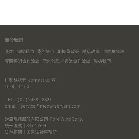
關於我們
查詢
關於我們
我的帳戶
退換貨政策
隱私政策
防詐騙資訊
實體經銷合作洽談
國外代理／異業合作洽談
聯絡我們
▎聯絡我們  contact us 
➿
10:00 -17:00
TEL╱( 02 ) 2458 - 8821
email╱service@meow-servant.com
逆風飛翔股份有限公司  Fore Wind Corp.
統一編號｜83770594
法律顧問｜天青法律事務所