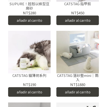
SUPURE！超殼以條型豆
CATSTAG 指甲剪
腐砂
NT$280
NT$450
añadir al carrito
añadir al carrito
CATSTAG 貓薄荷系列
CATSTAG 落砂墊mini｜兩
入
NT$190
NT$1880
añadir al carrito
añadir al carrito