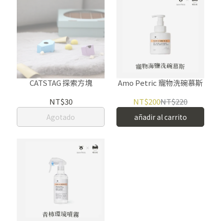
CATSTAG 探索方塊
Amo Petric 寵物洗碗慕斯
NT$30
NT$200
NT$220
Agotado
añadir al carrito