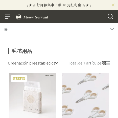
×
\ ★☆ 好評募集中！賺 10 元紅利金 ☆★ /
⟡⣠𝘄𝗲𝗹𝗰𝗼𝗺𝗲 ⁘ 新會員贈 50 元紅利金
⟡ 🪙
\ ★☆ 好評募集中！賺 10 元紅利金 ☆★ /
毛孩用品
Ordenación preestablecida
Total de 7 artículos
定期定額