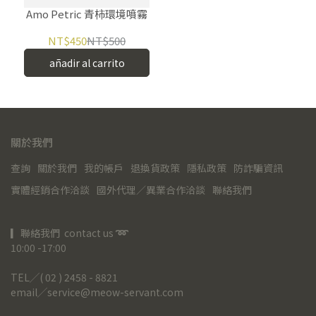
Amo Petric 青柿環境噴霧
NT$450
NT$500
añadir al carrito
關於我們
查詢
關於我們
我的帳戶
退換貨政策
隱私政策
防詐騙資訊
實體經銷合作洽談
國外代理／異業合作洽談
聯絡我們
▎聯絡我們  contact us 
➿
10:00 -17:00
TEL╱( 02 ) 2458 - 8821
email╱service@meow-servant.com