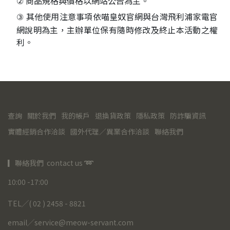
商品規格與價格以網站公告為主。
②
其他使用注意事項依喵皇奴官網與台灣飛利浦家電官
③
網說明為主，主辦單位保有隨時修改及終止本活動之權
利。
查詢
關於我們
我的帳戶
退換貨政策
隱私政策
防詐騙資訊
實體經銷合作洽談
國外代理／異業合作洽談
聯絡我們
▎聯絡我們  contact us 
➿
10:00 -17:00
TEL╱( 02 ) 2458 - 8821
email╱service@meow-servant.com