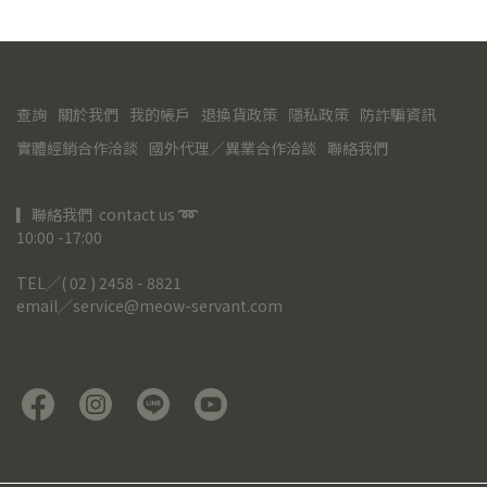
查詢
關於我們
我的帳戶
退換貨政策
隱私政策
防詐騙資訊
實體經銷合作洽談
國外代理／異業合作洽談
聯絡我們
▎聯絡我們  contact us 
➿
10:00 -17:00
TEL╱( 02 ) 2458 - 8821
email╱service@meow-servant.com