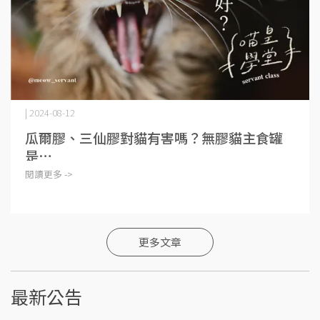
| 2024-08-12
瓜爾膠、三仙膠對貓有害嗎？無膠貓主食罐
是⋯
閱讀更多 ->
更多文章
最新公告