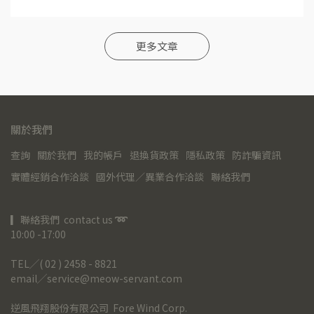
更多文章
關於我們
查詢
關於我們
我的帳戶
退換貨政策
隱私政策
防詐騙資訊
實體經銷合作洽談
國外代理／異業合作洽談
聯絡我們
▎聯絡我們  contact us 
➿
10:00 -17:00
TEL╱( 02 ) 2458 - 8821
email╱service@meow-servant.com
逆風飛翔股份有限公司  Fore Wind Corp.