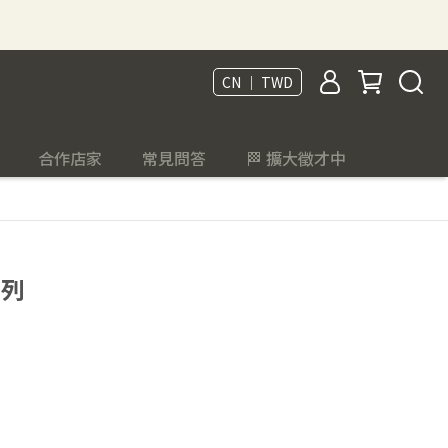
CN ｜ TWD
合作店家
常見問答
🏁 擴大徵才中
系列