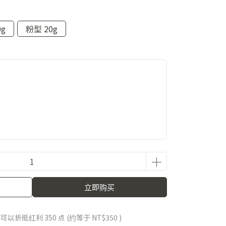
g
粉型 20g
，不需贈品請備註）
立即购买
 」可以折抵红利
350
点 (约等于
NT$350
)