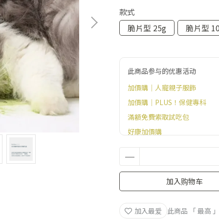
款式
脆片型 25g
脆片型 10
此商品参与的优惠活动
加價購｜人寵親子服飾
加價購｜PLUS！保健專科
滿額免費索取試吃包
好康加價購
官網滿額贈好禮（恕無法指定
加入购物车
加入最爱
此商品 「 最高