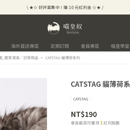
\ ★☆ 好評募集中！賺 10 元紅利金 ☆★ /
⟡⣠𝘄𝗲𝗹𝗰𝗼𝗺𝗲 ⁘ 新會員贈 50 元紅利金
⟡ 🪙
\ ★☆ 好評募集中！賺 10 元紅利金 ☆★ /
海外直送專區
定期訂閱
會員專區
喵皇學堂
覽
,
居家清潔╱日常用品
CATSTAG 貓薄荷系列
CATSTAG 貓薄荷
CATSTAG
NT$190
會員最高可獲得
紅利點數
1