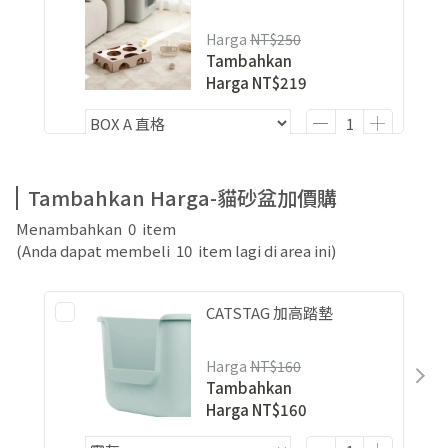
Harga
NT$250
Tambahkan
Harga
NT$219
Tambahkan Harga-貓砂盆加價購
Menambahkan
0
item
(Anda dapat membeli
10
item lagi di area ini)
CATSTAG 加高踏墊
Harga
NT$160
Tambahkan
Harga
NT$160