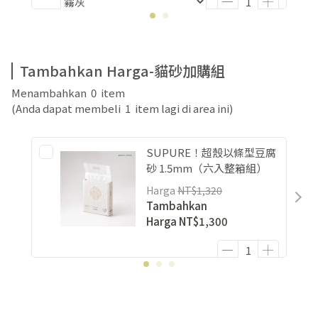
Tambahkan Harga-貓砂加購組
Menambahkan
0
item
(Anda dapat membeli
1
item lagi di area ini)
SUPURE！超殼以條型豆腐
砂 1.5mm（六入整箱組）
Harga
NT$1,320
Tambahkan
Harga
NT$1,300