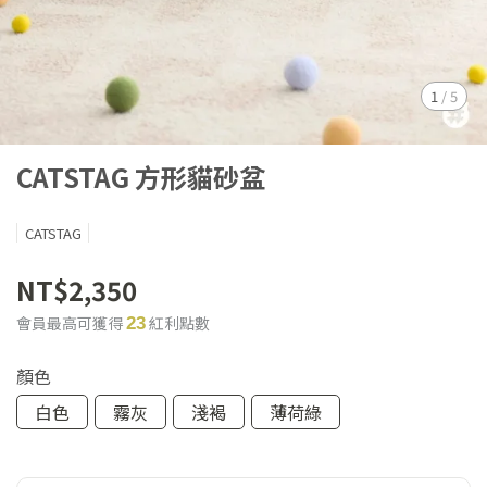
1
/
5
CATSTAG 方形貓砂盆
CATSTAG
NT$2,350
會員最高可獲得
紅利點數
23
顏色
白色
霧灰
淺褐
薄荷綠