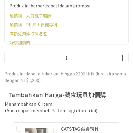
Produk ini berpartisipasi dalam promosi
加價購｜人寵親子服飾
加價購｜PLUS！保健專科
滿額免費索取試吃包
好康加價購
藏食玩具加價購
貓砂盆加價購
貓砂加購組
Produk ini dapat ditukarkan hingga
2200
titik (kira-kira sama
官網滿額贈好禮（恕無法指定，不需贈品請備註）
dengan
NT$2,200
)
Tambahkan Harga-藏食玩具加價購
Menambahkan
0
item
(Anda dapat membeli
5
item lagi di area ini)
CATSTAG 藏食玩具